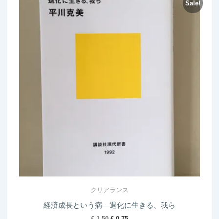
Sale!
クリアランス
経済成長という病―退化に生きる、我ら
Original
Current
£
1.50
£
0.75