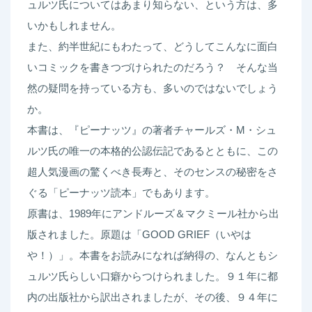
ズ・
ュルツ氏についてはあまり知らない、という方は、多
M.
いかもしれません。
シ
また、約半世紀にもわたって、どうしてこんなに面白
ュ
いコミックを書きつづけられたのだろう？ そんな当
ル
然の疑問を持っている方も、多いのではないでしょう
ツ
か。
伝
本書は、『ピーナッツ』の著者チャールズ・M・シュ
quantity
ルツ氏の唯一の本格的公認伝記であるとともに、この
超人気漫画の驚くべき長寿と、そのセンスの秘密をさ
ぐる「ピーナッツ読本」でもあります。
原書は、1989年にアンドルーズ＆マクミール社から出
版されました。原題は「GOOD GRIEF（いやは
や！）」。本書をお読みになれば納得の、なんともシ
ュルツ氏らしい口癖からつけられました。９１年に都
内の出版社から訳出されましたが、その後、９４年に