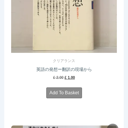
クリアランス
英語の発想ー翻訳の現場から
Original
Current
£
2.00
£
1.00
price
price
was:
is:
Add To Basket
£ 2.00.
£ 1.00.