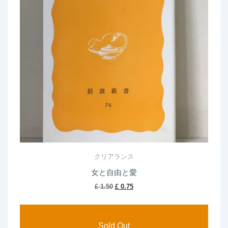
クリアランス
女と自由と愛
Original
Current
£
1.50
£
0.75
price
price
was:
is:
£ 1.50.
£ 0.75.