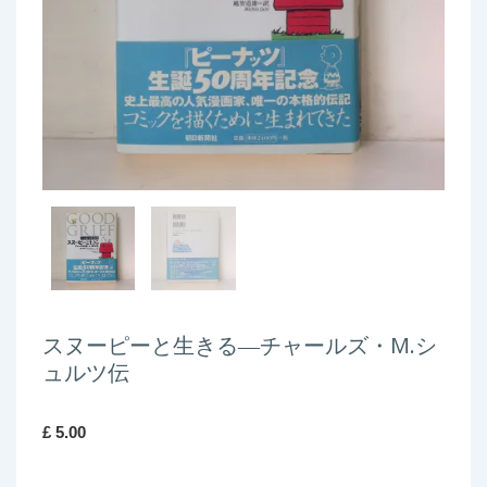
スヌーピーと生きる―チャールズ・M.シ
ュルツ伝
£
5.00