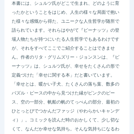
本書には、シュルツ氏がどこで生まれ、どのように育
ったかということをはじめ、人生の様々な局面で抱い
た様々な感慨から得た、ユニークな人生哲学が随所で
語られています。それらはやがて『ピーナッツ』の登
場人物たちが持つにいたる人生哲学でもあるわけです
が、それをすべてここでご紹介することはできませ
ん。作者のリタ・グリムズリー・ジョンスンは、『ピ
ーナッツ』は、シュルツ氏が、幸せをたくさんの形で
定義づけた「幸せに関する本」だと書いています。
「幸せとは、暖かい子犬、たくさんの落ち葉、数多の
パズル・ピースの中から見つけた縁がピンクのピー
ス、空の一部分、帆船の帆のてっぺんの部分、最初の
ひとっとびでつかんだファッジ（やわらかいキャンデ
ィ）」。コミックを読んだ時のおかしくて、少し切な
くて、なんだか幸せな気持ち。そんな気持ちになるわ