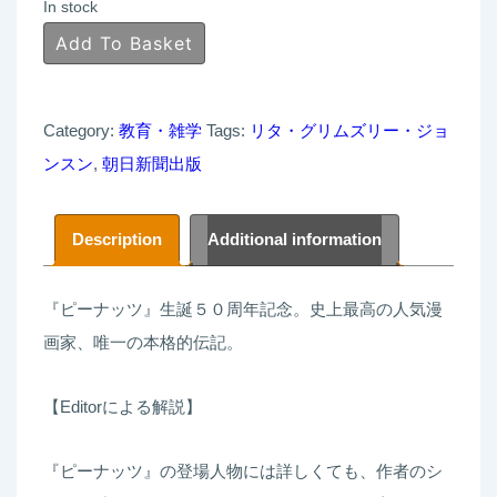
In stock
ス
Add To Basket
ヌ
ー
Category:
教育・雑学
Tags:
リタ・グリムズリー・ジョ
ピ
ンスン
,
朝日新聞出版
ー
と
生
Description
Additional information
き
る
『ピーナッツ』生誕５０周年記念。史上最高の人気漫
―
画家、唯一の本格的伝記。
チ
ャ
【Editorによる解説】
ー
ル
『ピーナッツ』の登場人物には詳しくても、作者のシ