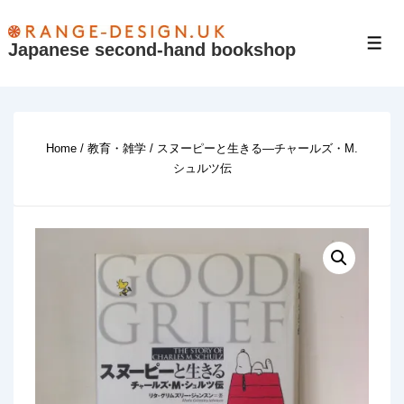
↓
Skip
Japanese second-hand bookshop
Men
to
Main
Content
Home
/
教育・雑学
/ スヌーピーと生きる―チャールズ・M.
シュルツ伝