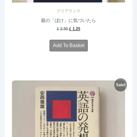
クリアランス
親の「ぼけ」に気づいたら
Original
Current
£
2.50
£
1.25
price
price
was:
is:
Add To Basket
£ 2.50.
£ 1.25.
Sale!