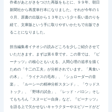
作者があとがきをつけた再版をもとに、９９年、朝日
新聞社から再度単行本になりました。それが今年の１
０月、原書の出版から１３年という少々長い道のりを
経て、文庫版という手に取りやすいかたちで出版でき
ることになりました。
担当編集者イチオシの読みどころを少しご紹介させて
いただきます。まずは第６章です。この章では、『ピ
ーナッツ』の核心ともいえる、人間心理の追求を描く
ための「十二の工夫」が分析されています。「凧食い
の木」、「ライナスの毛布」、「シュローダーの音
楽」、「ルーシーの精神分析スタンド」、「ウッドス
トック」、「野球の試合」、「レッド・バロン」そし
てもちろん「スヌーピー自身」など。『ピーナッツ』
を語る上で欠かせないキャラクターやエピソードがど