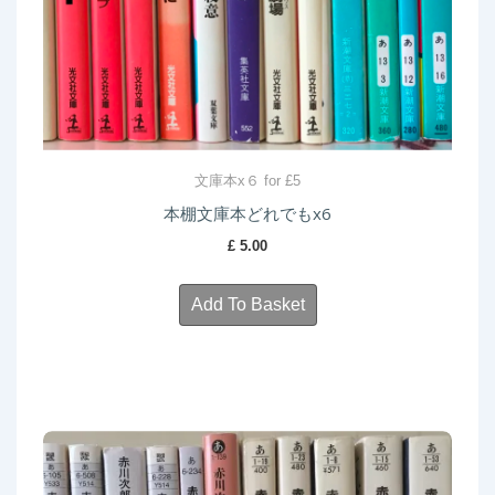
文庫本x６ for £5
本棚文庫本どれでもx6
£
5.00
Add To Basket