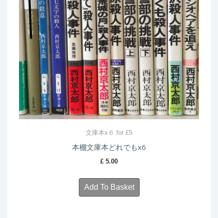
文庫本x６ for £5
本棚文庫本どれでもx6
£
5.00
Add To Basket