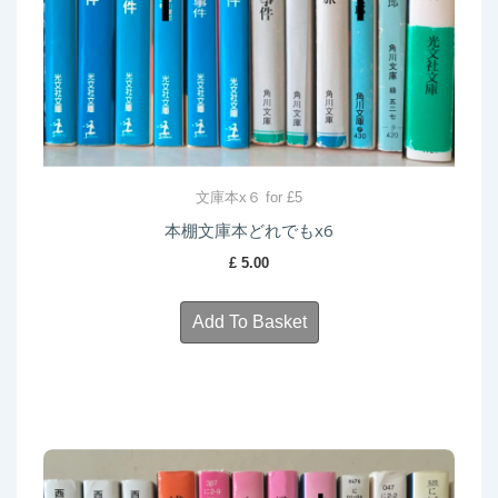
文庫本x６ for £5
本棚文庫本どれでもx6
£
5.00
Add To Basket