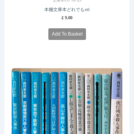
文庫本x６ for £5
本棚文庫本どれでもx6
£
5.00
Add To Basket