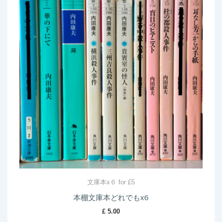
文庫本x６ for £5
本棚文庫本どれでもx6
£
5.00