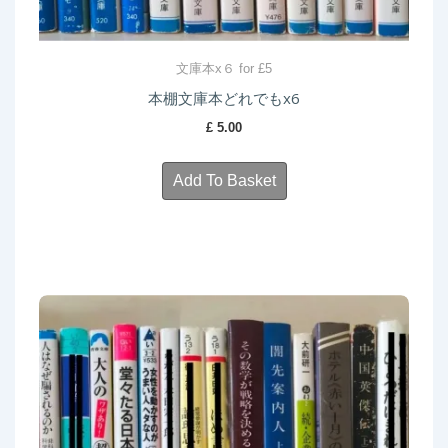
文庫本x６ for £5
本棚文庫本どれでもx6
£
5.00
Add To Basket