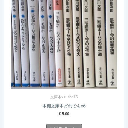
文庫本x６ for £5
本棚文庫本どれでもx6
£
5.00