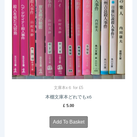
文庫本x６ for £5
本棚文庫本どれでもx6
£
5.00
Add To Basket