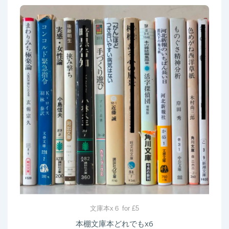
文庫本x６ for £5
本棚文庫本どれでもx6