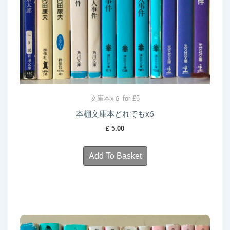
文庫本x６ for £5
本棚文庫本どれでもx6
£
5.00
Add To Basket