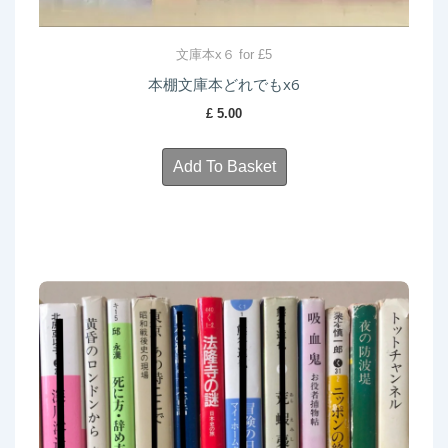
文庫本x６ for £5
本棚文庫本どれでもx6
£
5.00
Add To Basket