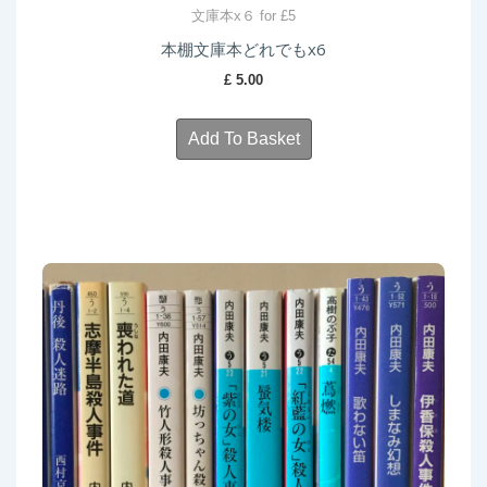
文庫本x６ for £5
本棚文庫本どれでもx6
£
5.00
Add To Basket