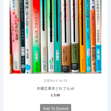
文庫本x６ for £5
本棚文庫本どれでもx6
£
5.00
Add To Basket