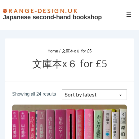
↓
Skip
Japanese second-hand bookshop
Men
to
Main
Content
Home
/ 文庫本x６ for £5
文庫本x６ for £5
Sorted
Showing all 24 results
by
latest