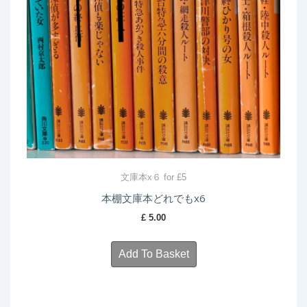
文庫本x６ for £5
本棚文庫本どれでもx6
£
5.00
Add To Basket