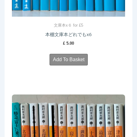
文庫本x６ for £5
本棚文庫本どれでもx6
£
5.00
Add To Basket