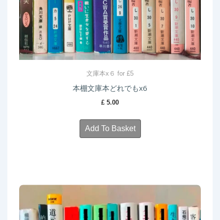
文庫本x６ for £5
本棚文庫本どれでもx6
£
5.00
Add To Basket