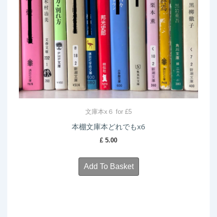
文庫本x６ for £5
本棚文庫本どれでもx6
£
5.00
Add To Basket