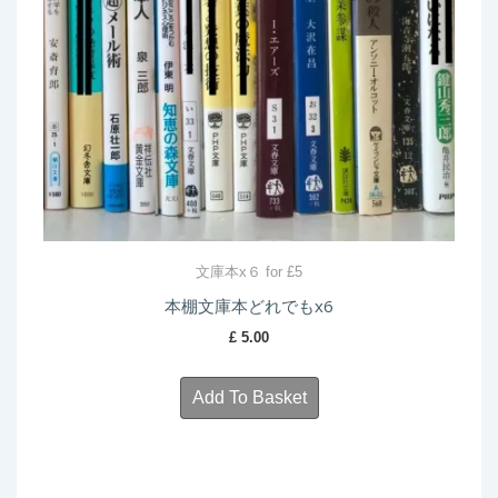
文庫本x６ for £5
本棚文庫本どれでもx6
£
5.00
Add To Basket