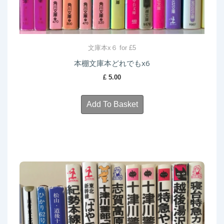
文庫本x６ for £5
本棚文庫本どれでもx6
£
5.00
Add To Basket