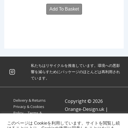
Add To Basket
私たちはリサイクルを推進しています。環境への悪影
響を減らすためにパッケージのほとんどは再利用され
ています。
Footer
Delivery & Returns
Copyright © 2026
Menu
Privacy & Cookies
Orange-Design.uk
|
Policy
Terms &
Powered by
Responsive
Conditions
このページは Cookieを利用しています。サイトを閲覧し続
Theme