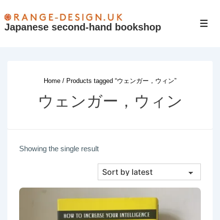
↓
Skip
Japanese second-hand bookshop
Men
to
Main
Content
Home
/ Products tagged “ウェンガー，ウィン”
ウェンガー，ウィン
Showing the single result