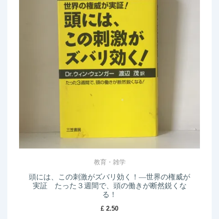
教育・雑学
頭には、この刺激がズバリ効く！―世界の権威が
実証 たった３週間で、頭の働きが断然鋭くな
る！
£
2.50