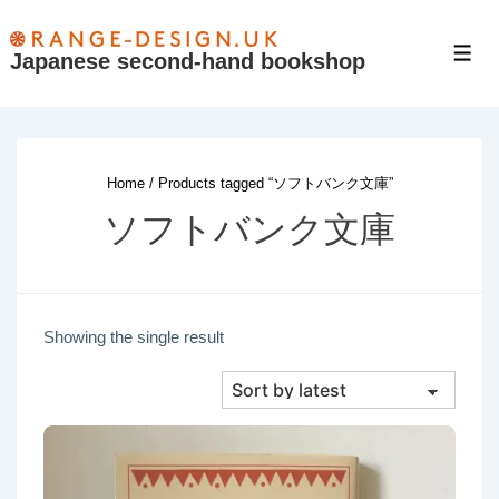
↓
Skip
Japanese second-hand bookshop
Men
to
Main
Content
Home
/ Products tagged “ソフトバンク文庫”
ソフトバンク文庫
Showing the single result