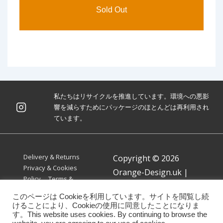
私たちはリサイクルを推進しています。環境への悪影
響を減らすためにパッケージのほとんどは再利用され
ています。
Footer
Delivery & Returns
Copyright © 2026
Menu
Privacy & Cookies
Orange-Design.uk
|
Policy
Terms &
Powered by
Responsive
Conditions
このページは Cookieを利用しています。サイトを閲覧し続
Theme
けることにより、Cookieの使用に同意したことになりま
す。This website uses cookies. By continuing to browse the