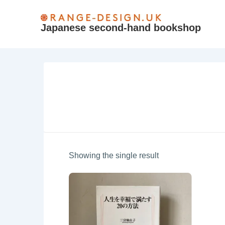
↓
Skip
Japanese second-hand bookshop
to
Main
Content
Showing the single result