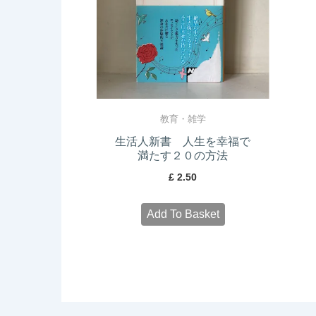
教育・雑学
生活人新書 人生を幸福で
満たす２０の方法
£
2.50
Add To Basket