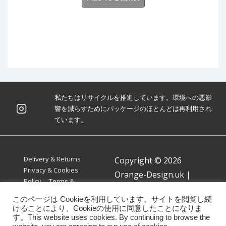
£ 1.50.
£ 0.75.
私たちはリサイクルを推進しています。環境への悪影
響を減らすためにパッケージのほとんどは再利用され
ています。
Footer
Delivery & Returns
Copyright © 2026
Menu
Privacy & Cookies
Orange-Design.uk
|
Policy
Terms &
Powered by
Responsive
Conditions
このページは Cookieを利用しています。サイトを閲覧し続
Theme
けることにより、Cookieの使用に同意したことになりま
す。This website uses cookies. By continuing to browse the