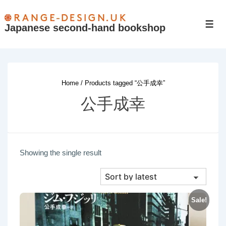
↓
Skip
Japanese second-hand bookshop
Men
to
Main
Content
Home
/ Products tagged “公手成幸”
公手成幸
Showing the single result
Sale!