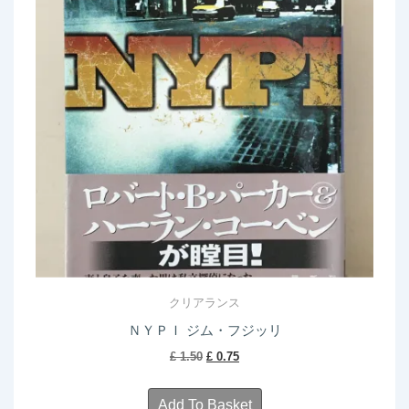
クリアランス
ＮＹＰＩ ジム・フジッリ
Original
Current
£
1.50
£
0.75
price
price
was:
is:
Add To Basket