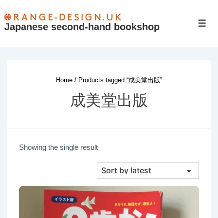
↓
Skip
Japanese second-hand bookshop
Men
to
Main
Content
Home
/ Products tagged “成美堂出版”
成美堂出版
Showing the single result