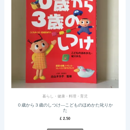
暮らし・健康・料理・育児
０歳から３歳のしつけ―こどものほめかた叱りか
た
£
2.50