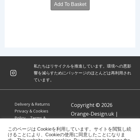
Add To Basket
私たちはリサイクルを推進しています。環境への悪影
響を減らすためにパッケージのほとんどは再利用され
ています。
Footer
Delivery & Returns
Copyright © 2026
Menu
Privacy & Cookies
Orange-Design.uk
|
Policy
Terms &
Powered by
Responsive
Conditions
このページは Cookieを利用しています。サイトを閲覧し続
Theme
けることにより、Cookieの使用に同意したことになりま