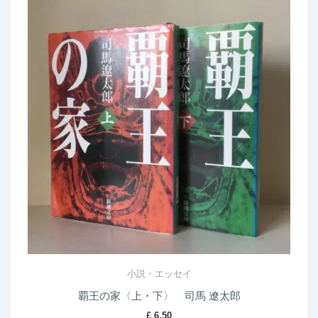
小説・エッセイ
覇王の家〈上・下〉 司馬 遼太郎
£
6.50