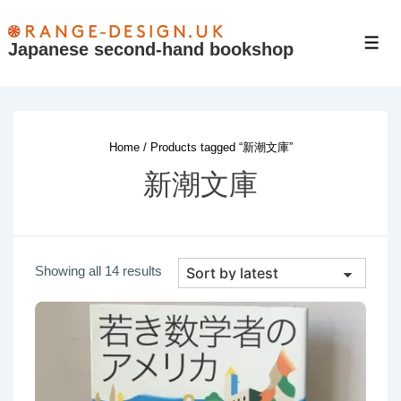
↓
Skip
Japanese second-hand bookshop
Men
to
Main
Content
Home
/ Products tagged “新潮文庫”
新潮文庫
Sorted
Showing all 14 results
by
latest