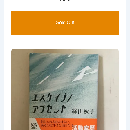
£
6.50