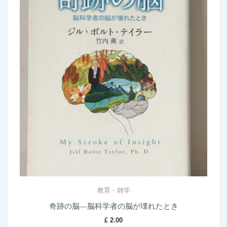
教育・雑学
奇跡の脳―脳科学者の脳が壊れたとき
£
2.00