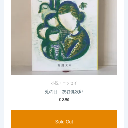
小説・エッセイ
兎の目 灰谷健次郎
£
2.50