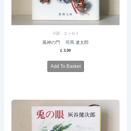
小説・エッセイ
風神の門 司馬 遼太郎
£
3.00
Add To Basket