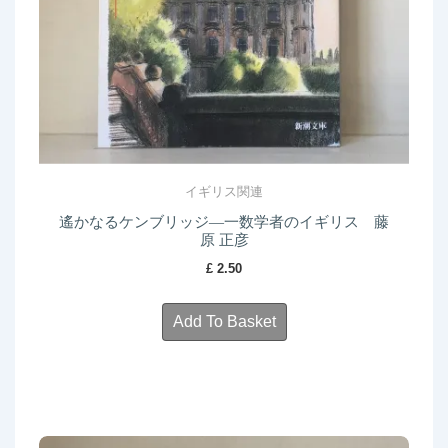
イギリス関連
遙かなるケンブリッジ―一数学者のイギリス 藤
原 正彦
£
2.50
Add To Basket