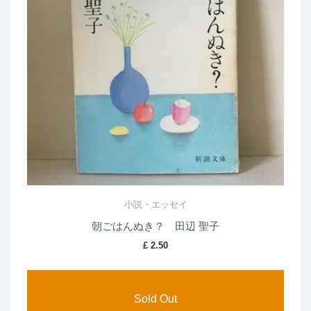
小説・エッセイ
朝ごはんぬき？ 田辺 聖子
£
2.50