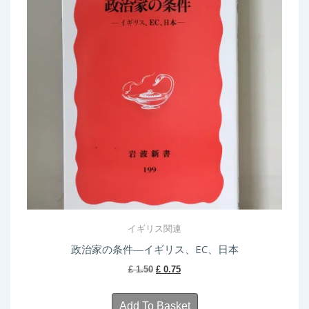
イギリス関連
政治家の条件―イギリス、EC、日本
Original
Current
£
1.50
£
0.75
price
price
was:
is:
Add To Basket