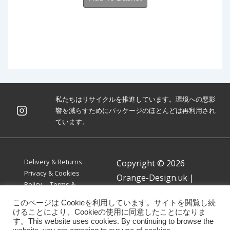
£ 1.50.
£ 0.75.
私たちはリサイクルを推進しています。環境への悪影
響を減らすためにパッケージのほとんどは再利用され
ています。
Footer
Delivery & Returns
Copyright © 2026
Menu
Privacy & Cookies
Orange-Design.uk
|
Policy
Terms &
Powered by
Responsive
Conditions
このページは Cookieを利用しています。サイトを閲覧し続
Theme
けることにより、Cookieの使用に同意したことになりま
す。This website uses cookies. By continuing to browse the