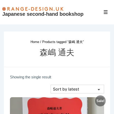
↓
Skip
Japanese second-hand bookshop
Men
to
Main
Content
Home
/ Products tagged “森嶋 通夫”
森嶋 通夫
Showing the single result
Sale!