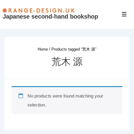
↓
Skip
Japanese second-hand bookshop
Men
to
Main
Content
Home
/ Products tagged “荒木 源”
荒木 源
No products were found matching your
selection.