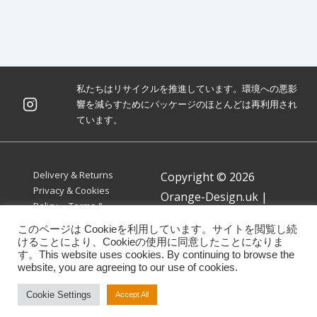
私たちはリサイクルを推進しています。環境への悪影
響を減らすためにパッケージのほとんどは再利用され
ています。
Footer
Delivery & Returns
Copyright © 2026
Menu
Privacy & Cookies
Orange-Design.uk
|
Policy
Terms &
Powered by
Responsive
Conditions
このページは Cookieを利用しています。サイトを閲覧し続
Theme
けることにより、Cookieの使用に同意したことになりま
す。This website uses cookies. By continuing to browse the
website, you are agreeing to our use of cookies.
Cookie Settings
Accept All