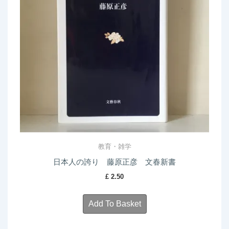
教育・雑学
日本人の誇り 藤原正彦 文春新書
£
2.50
Add To Basket