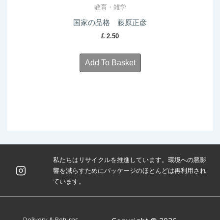
教育・雑学
国家の品格 藤原正彦
£
2.50
Add To Basket
私たちはリサイクルを推進しています。環境への悪影
響を減らすためにパッケージのほとんどは再利用され
ています。
Footer
Delivery & Returns