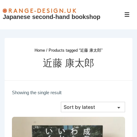
↓
Skip
Japanese second-hand bookshop
Men
to
Main
Content
Home
/ Products tagged “近藤 康太郎”
近藤 康太郎
Showing the single result