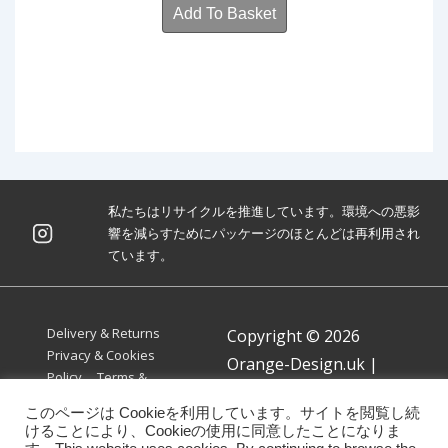
Add To Basket
私たちはリサイクルを推進しています。環境への悪影
響を減らすためにパッケージのほとんどは再利用され
ています。
Footer
Delivery & Returns
Copyright © 2026
Menu
Privacy & Cookies
Orange-Design.uk
|
Policy
Terms &
Powered by
Responsive
Conditions
このページは Cookieを利用しています。サイトを閲覧し続
Theme
けることにより、Cookieの使用に同意したことになりま