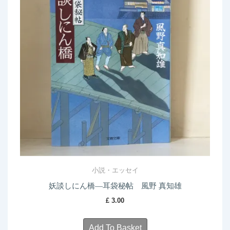
小説・エッセイ
妖談しにん橋―耳袋秘帖 風野 真知雄
£
3.00
Add To Basket