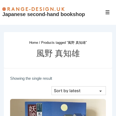
↓
Skip
Japanese second-hand bookshop
Men
to
Main
Content
Home
/ Products tagged “風野 真知雄”
風野 真知雄
Showing the single result