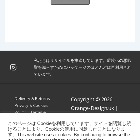
私たちはリサイクルを推進しています。環境への悪影
響を減らすためにパッケージのほとんどは再利用され
ています。
Footer
Delivery & Returns
Copyright © 2026
Menu
Privacy & Cookies
Orange-Design.uk
|
Policy
Terms &
Powered by
Responsive
Conditions
このページは Cookieを利用しています。サイトを閲覧し続
Theme
けることにより、Cookieの使用に同意したことになりま
す。This website uses cookies. By continuing to browse the