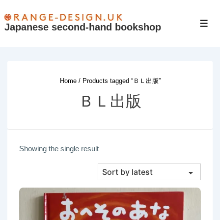
↓
Skip
Japanese second-hand bookshop
Men
to
Main
Content
Home
/ Products tagged “ＢＬ出版”
ＢＬ出版
Showing the single result