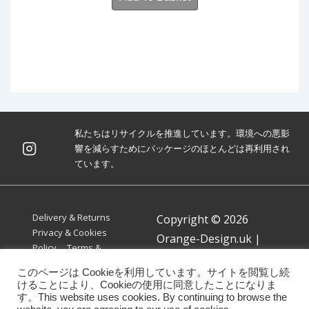
私たちはリサイクルを推進しています。環境への悪影
響を減らすためにパッケージのほとんどは再利用され
ています。
Footer
Delivery & Returns
Copyright © 2026
Menu
Privacy & Cookies
Orange-Design.uk
|
Policy
Terms &
Powered by
Responsive
Conditions
このページは Cookieを利用しています。サイトを閲覧し続
Theme
けることにより、Cookieの使用に同意したことになりま
す。This website uses cookies. By continuing to browse the