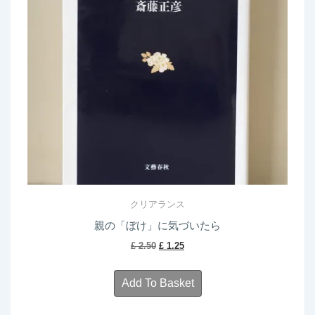
クリアランス
親の「ぼけ」に気づいたら
Original
Current
£
2.50
£
1.25
price
price
was:
is:
Add To Basket
£ 2.50.
£ 1.25.