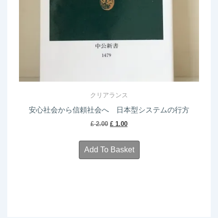
クリアランス
安心社会から信頼社会へ 日本型システムの行方
Original
Current
£
2.00
£
1.00
price
price
was:
is:
Add To Basket
£ 2.00.
£ 1.00.