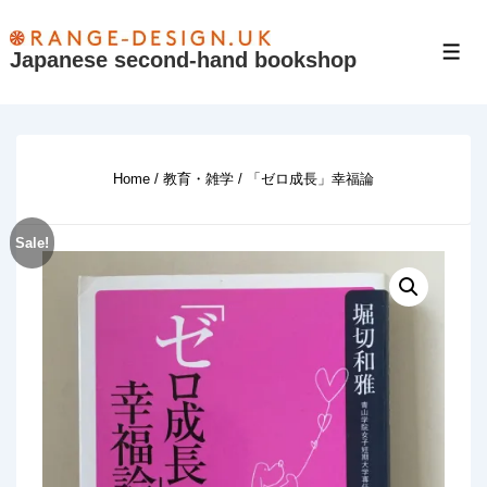
↓
Skip
Japanese second-hand bookshop
Men
to
Main
Content
Home
/
教育・雑学
/ 「ゼロ成長」幸福論
Sale!