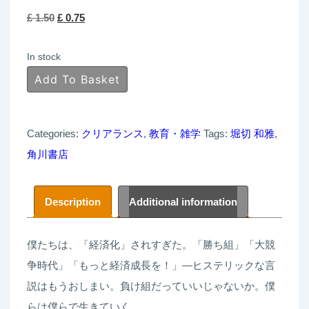
Original
Current
£
1.50
£
0.75
price
price
In stock
was:
is:
「ゼ
Add To Basket
£ 1.50.
£ 0.75.
ロ
成
Categories:
クリアランス
,
教育・雑学
Tags:
堀切 和雅
,
長」
角川書店
幸
福
論
Description
Additional information
quantity
僕たちは、「経済化」されすぎた。「勝ち組」「大競
争時代」「もっと経済成長を！」―ヒステリックな言
説はもうおしまい。負け組だっていいじゃないか。僕
らは僕らで生きていく。