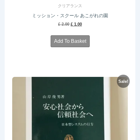
クリアランス
ミッション・スクール あこがれの園
Original
Current
£
2.00
£
1.00
price
price
was:
is:
Add To Basket
£ 2.00.
£ 1.00.
Sale!