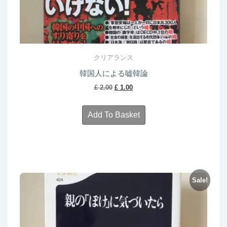
クリアランス
韓国人による嘘韓論
Original
Current
£
2.00
£
1.00
price
price
was:
is:
Add To Basket
£ 2.00.
£ 1.00.
Sale!