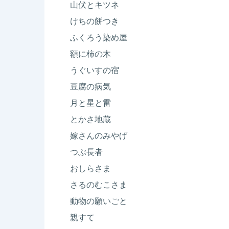
山伏とキツネ
けちの餅つき
ふくろう染め屋
額に柿の木
うぐいすの宿
豆腐の病気
月と星と雷
と
かさ地蔵
嫁さんのみやげ
つぶ長者
おしらさま
さるのむこさま
動物の願いごと
親すて