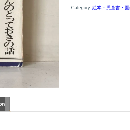
い
Category:
絵本・児童書・図
さ
ん
の
と
っ
て
お
き
の
話
ion
東
北
の