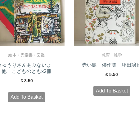
絵本・児童書・図鑑
教育・雑学
きゅうりさんあぶないよ
赤い鳥 傑作集 坪田譲
他 こどものともx2冊
£
5.50
£
3.50
Add To Basket
Add To Basket