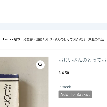
Home
/
絵本・児童書・図鑑
/ おじいさんのとっておきの話 東北の民話
おじいさんのとってお
£
4.50
In stock
お
Add To Basket
じ