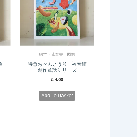
絵本・児童書・図鑑
治
特急おべんとう号 福音館
創作童話シリーズ
£
4.00
Add To Basket