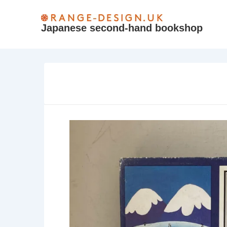
↓
Skip
Japanese second-hand bookshop
to
Main
Content