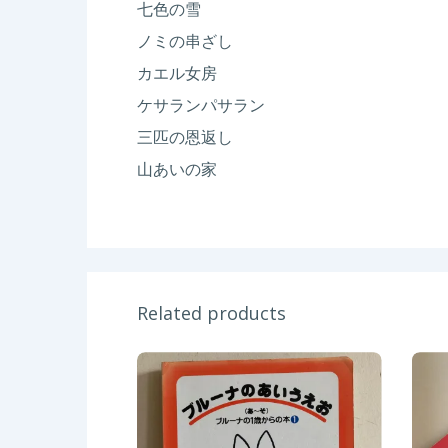
七色の雪
ノミの串ざし
カエル女房
ケサランパサラン
三匹の恩返し
山あいの
家
Related products