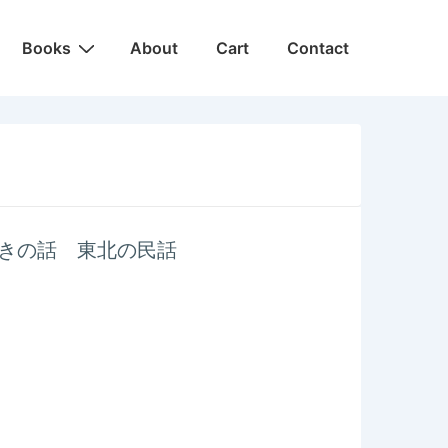
Main
Books
About
Cart
Contact
Navigation
きの話 東北の民話