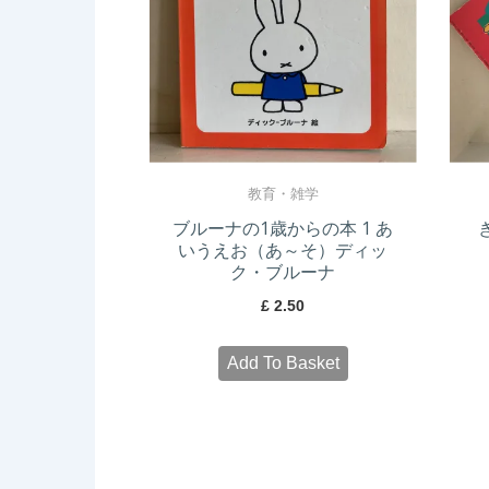
教育・雑学
ブルーナの1歳からの本 1 あ
いうえお（あ～そ）ディッ
ク・ブルーナ
£
2.50
Add To Basket