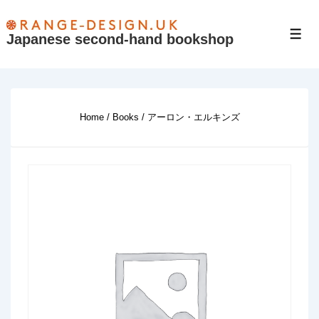
↓
Skip
Japanese second-hand bookshop
Men
to
Main
Content
Home
/
Books
/ アーロン・エルキンズ