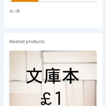
キ
ン
古い骨
ズ
quantity
Related products