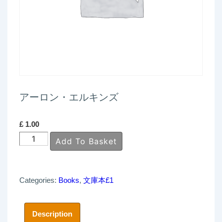
アーロン・エルキンズ
£
1.00
ア
Add To Basket
ー
ロ
Categories:
Books
,
文庫本£1
ン・
エ
ル
Description