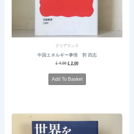
クリアランス
中国エネルギー事情 郭 四志
Original
Current
£
4.00
£
2.00
price
price
was:
is:
Add To Basket
£ 4.00.
£ 2.00.