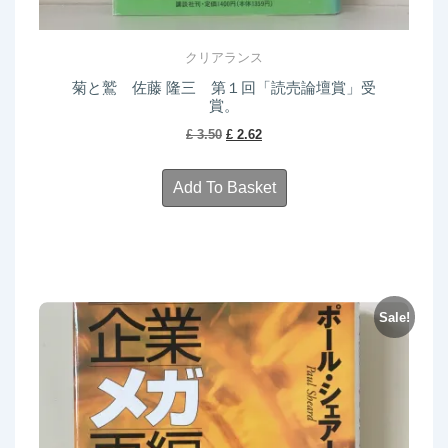
クリアランス
菊と鷲 佐藤 隆三 第１回「読売論壇賞」受
賞。
Original
Current
£
3.50
£
2.62
price
price
was:
is:
Add To Basket
£ 3.50.
£ 2.62.
Sale!