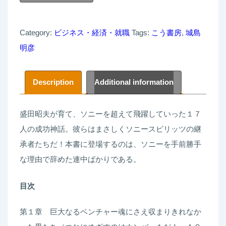
ニ
ー
Category:
ビジネス・経済・就職
Tags:
こう書房
,
城島
を
明彦
踏
み
台
Description
Additional information
に
し
盛田昭夫が育て、ソニーを超えて飛躍していった１７
た
人の成功神話。彼らはまさしくソニースピリッツの継
男
承者たちだ！本書に登場するのは、ソニーを手前勝手
た
な理由で辞めた連中ばかりである。
ち
目次
―
企
第１章 巨大なるベンチャー魂にさえ収まりきれなか
業