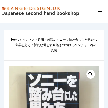
↓
Skip
Japanese second-hand bookshop
Men
to
Main
Content
Home
/
ビジネス・経済・就職
/ ソニーを踏み台にした男たち
―企業を超えて新たな道を切り拓きつづけるベンチャー魂の
真髄