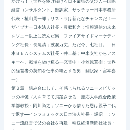
かけろ！（世界を駆け抜ける日本最強の交渉人―国際
け
経営コンサルタント、翻訳家、サッチャー日本事務所
る
代表・植山周一郎；リストラは新たなチャンスだ！―
ベ
ザイブナー日本法人社長・豊郷和之；情報通信の未来
ン
をソニー以上に読んだ男―ファイアサイドマーケティ
チ
ング社長・長尾清；波瀾万丈。ただ今、七社目。―日
ャ
本ＢＥＡシステムズ社長・井上基；中米支社からアス
ー
キーへ、戦場を駆け巡る―充電中・小笠原直樹；世界
魂
的経営者の英知を仕事の糧とする男―翻訳家・宮本喜
の
一）
真
第３章 踏み台にしてこそ感じられるソニースピリッ
髄
ツの神髄（人を育てて飛躍させる―慶応大学総合政策
quantity
学部教授・阿川尚之；ソニーから借りた恩は親子二代
で返す―インフォミックス日本法人社長・堀昭一；ソ
ニー流経営で父の会社を再建―輸送経済新聞社社長・