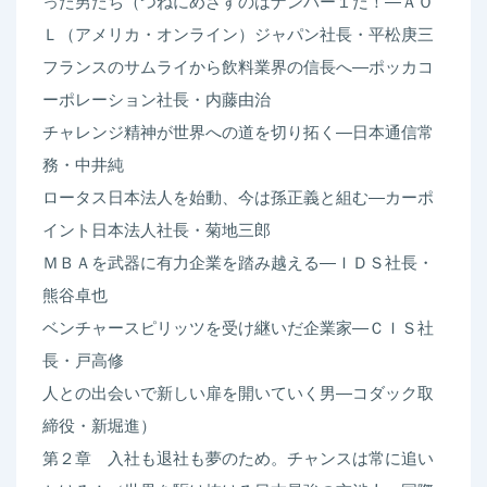
った男たち（つねにめざすのはナンバー１だ！―ＡＯ
を
Ｌ（アメリカ・オンライン）ジャパン社長・平松庚三
超
フランスのサムライから飲料業界の信長へ―ポッカコ
え
ーポレーション社長・内藤由治
て
チャレンジ精神が世界への道を切り拓く―日本通信常
新
務・中井純
た
ロータス日本法人を始動、今は孫正義と組む―カーポ
な
イント日本法人社長・菊地三郎
道
ＭＢＡを武器に有力企業を踏み越える―ＩＤＳ社長・
を
熊谷卓也
切
ベンチャースピリッツを受け継いだ企業家―ＣＩＳ社
り
長・戸高修
拓
人との出会いで新しい扉を開いていく男―コダック取
き
締役・新堀進）
つ
第２章 入社も退社も夢のため。チャンスは常に追い
づ