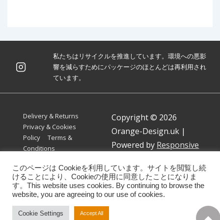
私たちはリサイクルを推進しています。環境への悪影
響を減らすためにパッケージのほとんどは再利用され
ています。
Footer
Delivery & Returns
Copyright © 2026
Menu
Privacy & Cookies
Orange-Design.uk
|
Policy
Terms &
Powered by
Responsive
Conditions
Theme
このページは Cookieを利用しています。サイトを閲覧し続
けることにより、Cookieの使用に同意したことになりま
す。This website uses cookies. By continuing to browse the
website, you are agreeing to our use of cookies.
Cookie Settings
Accept All