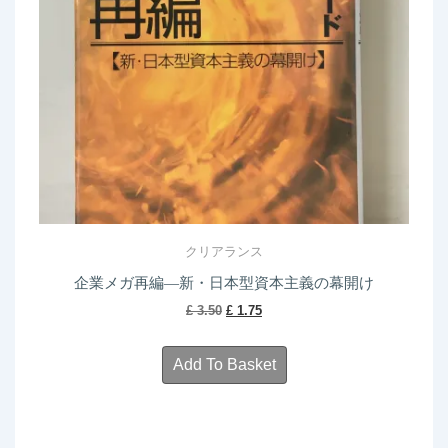
クリアランス
企業メガ再編―新・日本型資本主義の幕開け
Original
Current
£
3.50
£
1.75
price
price
was:
is:
Add To Basket
£ 3.50.
£ 1.75.