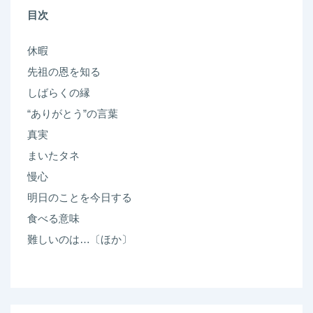
目次
顕
徹
休暇
quantity
先祖の恩を知る
しばらくの縁
“ありがとう”の言葉
真実
まいたタネ
慢心
明日のことを今日する
食べる意味
難しいのは…〔ほか〕