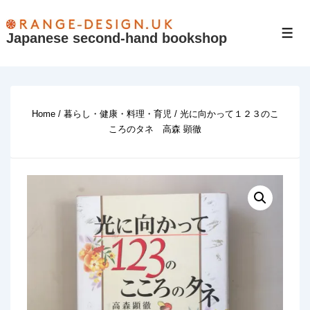
↓
Skip
Japanese second-hand bookshop
Men
to
Main
Content
Home
/
暮らし・健康・料理・育児
/ 光に向かって１２３のこ
ころのタネ 高森 顕徹