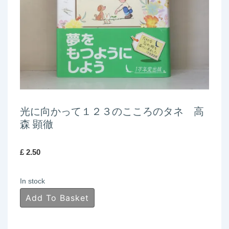
光に向かって１２３のこころのタネ 高
森 顕徹
£
2.50
In stock
光
Add To Basket
に
向