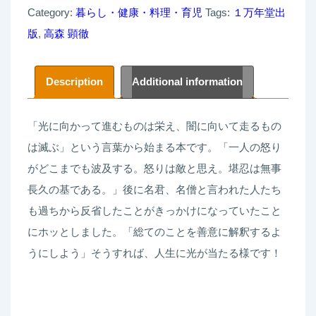
Category:
暮らし・健康・料理・育児
Tags:
１万年堂出
か
版
,
高森 顕徹
っ
て
１
Description
Additional information
２
３
「光に向かって進むものは栄え、闇に向いて走るもの
の
は滅ぶ」という言葉から始まる本です。「一人の怒り
こ
がどこまでも波及する。怒りは敵と思え。堪忍は無事
こ
長久の基である。」後に名君、名僧と言われた人たち
ろ
も過ちから反省したことがきっかけになっていたこと
の
にホッとしました。「総てのことを善意に解釈するよ
タ
うにしよう」そうすれば、人生に光が当たる様です！
ネ
高
森