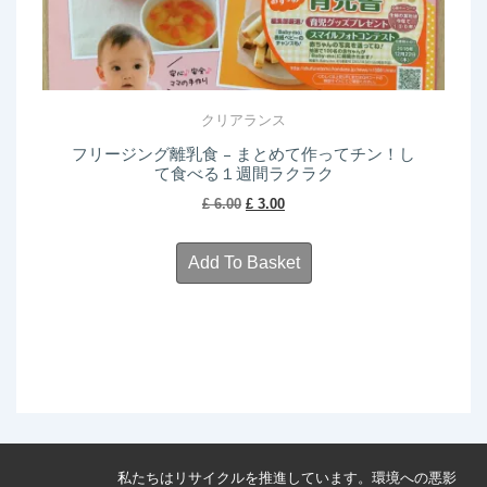
クリアランス
フリージング離乳食 – まとめて作ってチン！し
て食べる１週間ラクラク
Original
Current
£
6.00
£
3.00
price
price
was:
is:
Add To Basket
£ 6.00.
£ 3.00.
私たちはリサイクルを推進しています。環境への悪影