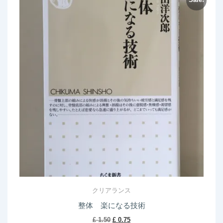
クリアランス
整体 楽になる技術
Original
Current
£
1.50
£
0.75