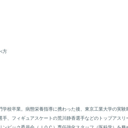
番
に
強
い
賢
い
べ方
食
べ
方
quantity
門学校卒業。病態栄養指導に携わった後、東京工業大学の実験
選手、フィギュアスケートの荒川静香選手などのトップアスリ
リンピック委員会（ＪＯＣ）専任強化スタッフ（医科学）を務