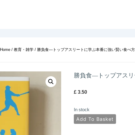
Home
/
教育・雑学
/ 勝負食―トップアスリートに学ぶ本番に強い賢い食べ方
勝負食―トップアスリ
£
3.50
In stock
勝
Add To Basket
負