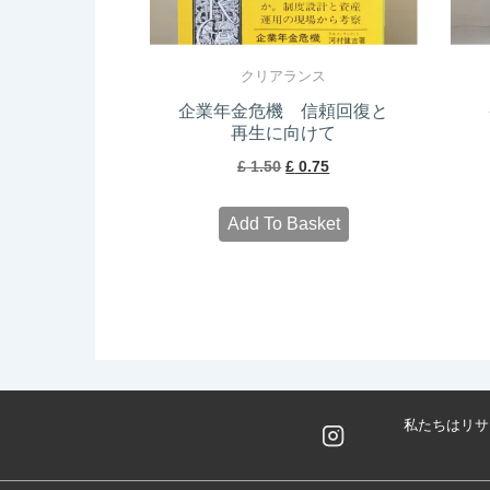
クリアランス
企業年金危機 信頼回復と
再生に向けて
Original
Current
£
1.50
£
0.75
price
price
Add To Basket
was:
is:
£ 1.50.
£ 0.75.
私たちはリサ