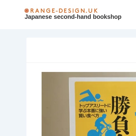
↓
Skip
Japanese second-hand bookshop
to
Main
Content