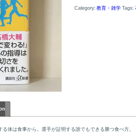
食
Category:
教育・雑学
Tags:
―
ト
ッ
プ
ア
ス
リ
ー
ト
に
ion
学
ぶ
本
する体は食事から。選手が証明する誰でもできる勝つ食べ方。