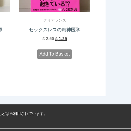
クリアランス
源
セックスレスの精神医学
Original
Current
£
2.50
£
1.25
price
price
Add To Basket
was:
is:
£ 2.50.
£ 1.25.
んどは再利用されています。