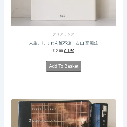
クリアランス
人生、しょせん運不運 古山 高麗雄
Original
Current
£
2.00
£
1.50
price
price
was:
is:
Add To Basket
£ 2.00.
£ 1.50.