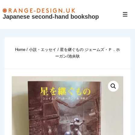
↓
Skip
Japanese second-hand bookshop
Men
to
Main
Content
Home
/
小説・エッセイ
/ 星を継ぐもの ジェームズ・Ｐ．ホ
ーガン/池央耿