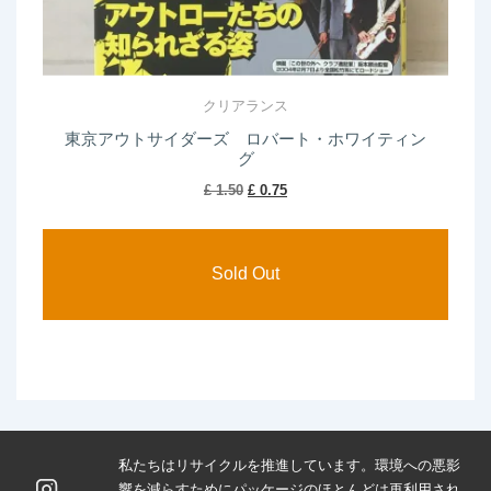
クリアランス
東京アウトサイダーズ ロバート・ホワイティン
グ
Original
Current
£
1.50
£
0.75
price
price
was:
is:
£ 1.50.
£ 0.75.
私たちはリサイクルを推進しています。環境への悪影
響を減らすためにパッケージのほとんどは再利用され