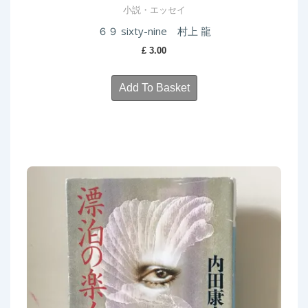
小説・エッセイ
６９ sixty-nine 村上 龍
£
3.00
Add To Basket