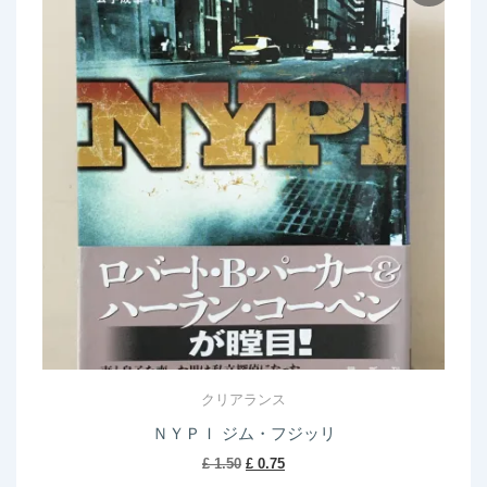
クリアランス
ＮＹＰＩ ジム・フジッリ
Original
Current
£
1.50
£
0.75