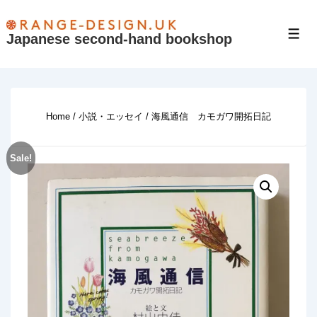
↓
Skip
Japanese second-hand bookshop
Men
to
Main
Content
Home
/
小説・エッセイ
/ 海風通信 カモガワ開拓日記
Sale!