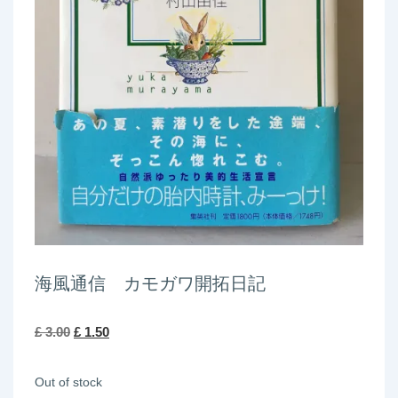
海風通信 カモガワ開拓日記
Original
Current
£
3.00
£
1.50
price
price
Out of stock
was:
is: