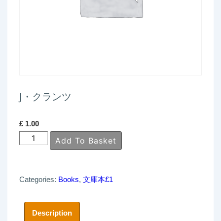
J・クランツ
£
1.00
J・
Add To Basket
ク
ラ
Categories:
Books
,
文庫本£1
ン
ツ
quantity
Description