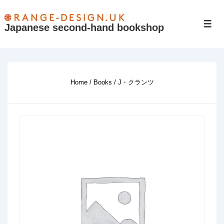
↓
Skip
Japanese second-hand bookshop
Men
to
Main
Content
Home
/
Books
/ J・クランツ