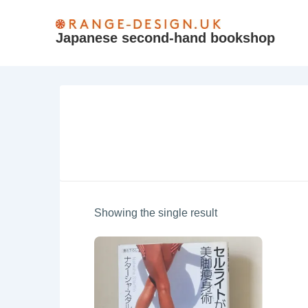
↓
Skip
Japanese second-hand bookshop
to
Main
Content
Showing the single result