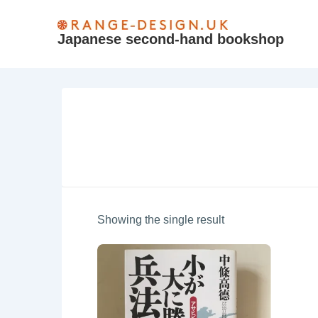
↓
Skip
Japanese second-hand bookshop
to
Main
Content
Showing the single result