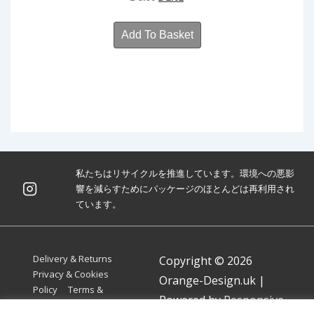
price
price
was:
is:
Add To Basket
£ 3.50.
£ 2.62.
私たちはリサイクルを推進しています。環境への悪影
響を減らすためにパッケージのほとんどは再利用され
ています。
Footer
Delivery & Returns
Copyright © 2026
Menu
Privacy & Cookies
Orange-Design.uk
|
Policy
Terms &
Powered by
Responsive
Conditions