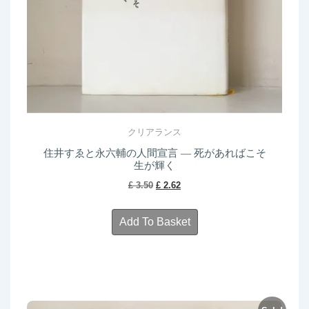
クリアランス
住井すゑと永六輔の人間宣言 ― 死があればこそ
生が輝く
Original
Current
£
3.50
£
2.62
price
price
was:
is:
Add To Basket
£ 3.50.
£ 2.62.