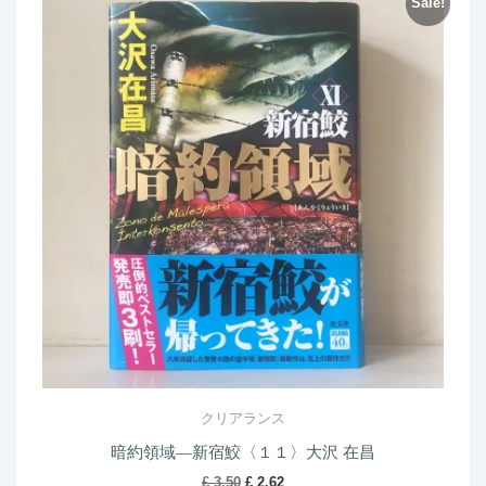
Sale!
クリアランス
暗約領域―新宿鮫〈１１〉大沢 在昌
Original
Current
£
3.50
£
2.62