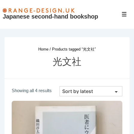
↓
Skip
Japanese second-hand bookshop
Men
to
Main
Content
Home
/ Products tagged “光文社”
光文社
Sorted
Showing all 4 results
by
latest