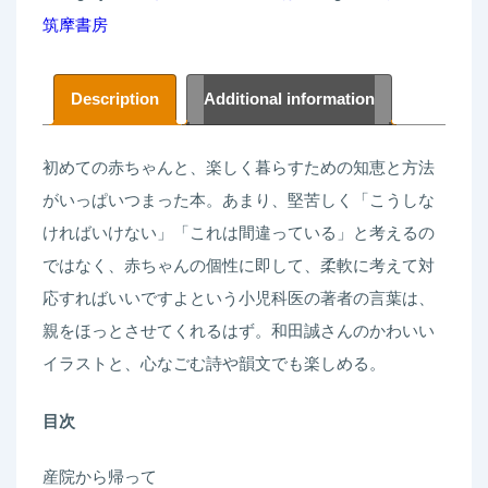
筑摩書房
の
い
る
Description
Additional information
暮
ら
初めての赤ちゃんと、楽しく暮らすための知恵と方法
し
がいっぱいつまった本。あまり、堅苦しく「こうしな
毛
ければいけない」「これは間違っている」と考えるの
利
ではなく、赤ちゃんの個性に即して、柔軟に考えて対
子
応すればいいですよという小児科医の著者の言葉は、
来
親をほっとさせてくれるはず。和田誠さんのかわいい
quantity
イラストと、心なごむ詩や韻文でも楽しめる。
目次
産院から帰って