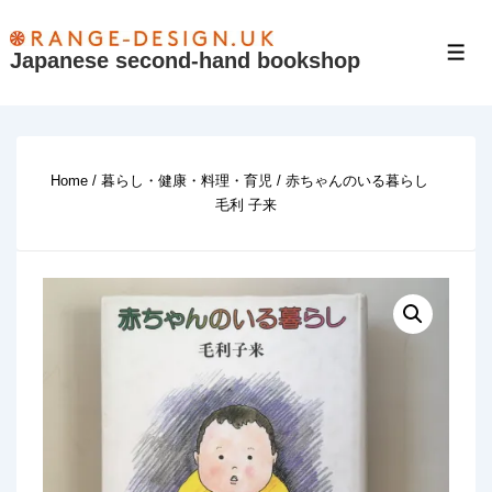
↓
Skip
Japanese second-hand bookshop
Men
to
Main
Content
Home
/
暮らし・健康・料理・育児
/ 赤ちゃんのいる暮らし
毛利 子来