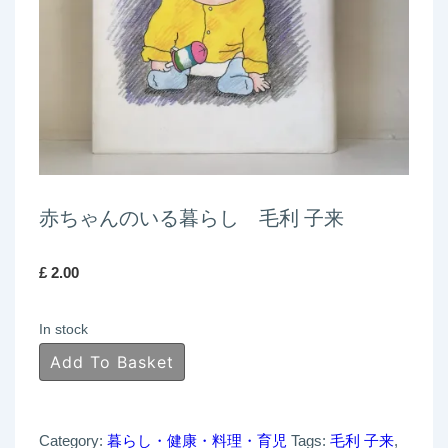
赤ちゃんのいる暮らし 毛利 子来
£
2.00
In stock
赤
Add To Basket
ち
ゃ
Category:
暮らし・健康・料理・育児
Tags:
毛利 子来
,
ん